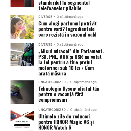
standardul în segmentul
telefoanelor pliabile
DIVERSE
O săptămână ago
Cum alegi parfumul potrivit
pentru vară? Ingredientele
care rezistă în sezonul cald
DIVERSE
O săptămână ago
„Micul miracol” din Parlament.
PSD, PNL, AUR și USR au votat
la fel pentru a ține prețul
motorinei sub 10 lei / Cum
arată măsura
UNCATEGORIZED
O săptămână ago
Tehnologia Dyson: aliatul tău
pentru o vacanță fără
compromisuri
UNCATEGORIZED
O săptămână ago
Ultimele zile de reduceri
pentru HONOR Magic V6 și
HONOR Watch 6