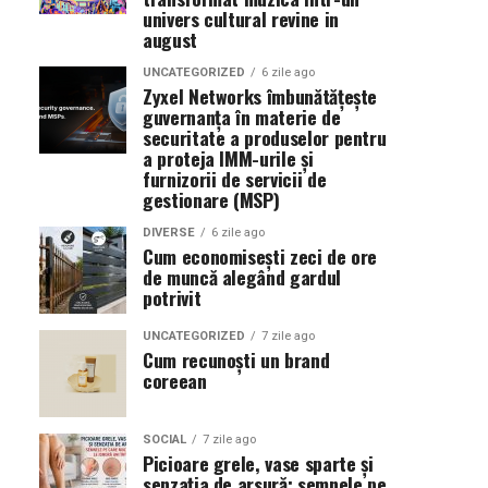
univers cultural revine in
august
UNCATEGORIZED
6 zile ago
Zyxel Networks îmbunătățește
guvernanța în materie de
securitate a produselor pentru
a proteja IMM-urile și
furnizorii de servicii de
gestionare (MSP)
DIVERSE
6 zile ago
Cum economisești zeci de ore
de muncă alegând gardul
potrivit
UNCATEGORIZED
7 zile ago
Cum recunoști un brand
coreean
SOCIAL
7 zile ago
Picioare grele, vase sparte și
senzația de arsură: semnele pe