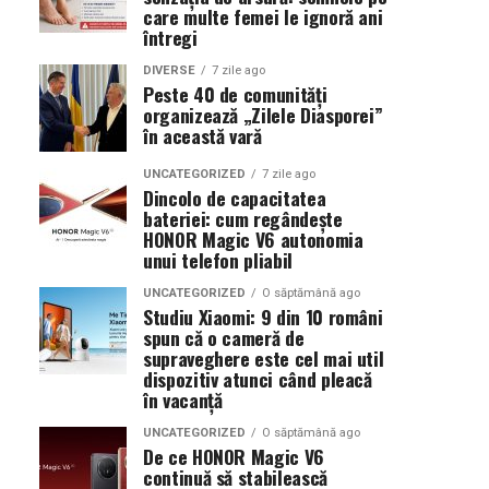
care multe femei le ignoră ani
întregi
DIVERSE
7 zile ago
Peste 40 de comunități
organizează „Zilele Diasporei”
în această vară
UNCATEGORIZED
7 zile ago
Dincolo de capacitatea
bateriei: cum regândește
HONOR Magic V6 autonomia
unui telefon pliabil
UNCATEGORIZED
O săptămână ago
Studiu Xiaomi: 9 din 10 români
spun că o cameră de
supraveghere este cel mai util
dispozitiv atunci când pleacă
în vacanță
UNCATEGORIZED
O săptămână ago
De ce HONOR Magic V6
continuă să stabilească