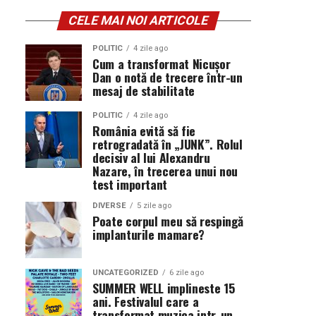
CELE MAI NOI ARTICOLE
POLITIC
4 zile ago
Cum a transformat Nicușor
Dan o notă de trecere într-un
mesaj de stabilitate
POLITIC
4 zile ago
România evită să fie
retrogradată în „JUNK”. Rolul
decisiv al lui Alexandru
Nazare, în trecerea unui nou
test important
DIVERSE
5 zile ago
Poate corpul meu să respingă
implanturile mamare?
UNCATEGORIZED
6 zile ago
SUMMER WELL implineste 15
ani. Festivalul care a
transformat muzica intr-un