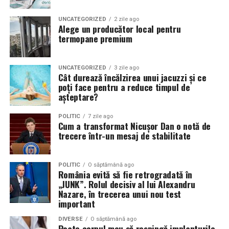
UNCATEGORIZED
2 zile ago
Alege un producător local pentru
termopane premium
UNCATEGORIZED
3 zile ago
Cât durează încălzirea unui jacuzzi și ce
poți face pentru a reduce timpul de
așteptare?
POLITIC
7 zile ago
Cum a transformat Nicușor Dan o notă de
trecere într-un mesaj de stabilitate
POLITIC
O săptămână ago
România evită să fie retrogradată în
„JUNK”. Rolul decisiv al lui Alexandru
Nazare, în trecerea unui nou test
important
DIVERSE
O săptămână ago
Poate corpul meu să respingă implanturile