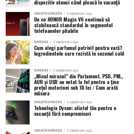
dispozitiv atunci când pleacă în vacanță
UNCATEGORIZED
2 săptămâni ago
De ce HONOR Magic V6 continuă să
stabilească standardul în segmentul
telefoanelor pliabile
DIVERSE
2 săptămâni ago
Cum alegi parfumul potrivit pentru vară?
Ingredientele care rezistă în sezonul cald
DIVERSE
2 săptămâni ago
„Micul miracol” din Parlament. PSD, PNL,
AUR și USR au votat la fel pentru a ține
prețul motorinei sub 10 lei / Cum arată
măsura
UNCATEGORIZED
2 săptămâni ago
Tehnologia Dyson: aliatul tău pentru o
vacanță fără compromisuri
UNCATEGORIZED
2 săptămâni ago