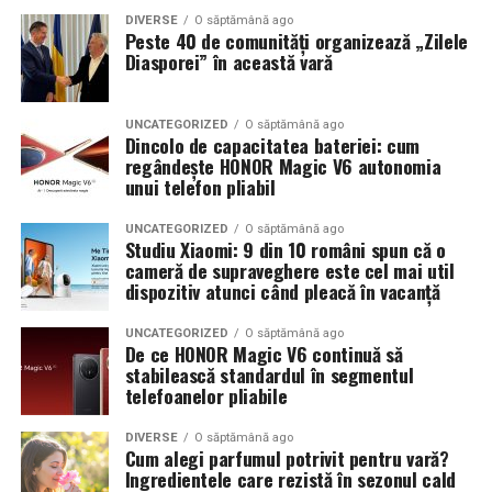
DIVERSE
O săptămână ago
Peste 40 de comunități organizează „Zilele
Diasporei” în această vară
UNCATEGORIZED
O săptămână ago
Dincolo de capacitatea bateriei: cum
regândește HONOR Magic V6 autonomia
unui telefon pliabil
UNCATEGORIZED
O săptămână ago
Studiu Xiaomi: 9 din 10 români spun că o
cameră de supraveghere este cel mai util
dispozitiv atunci când pleacă în vacanță
UNCATEGORIZED
O săptămână ago
De ce HONOR Magic V6 continuă să
stabilească standardul în segmentul
telefoanelor pliabile
DIVERSE
O săptămână ago
Cum alegi parfumul potrivit pentru vară?
Ingredientele care rezistă în sezonul cald