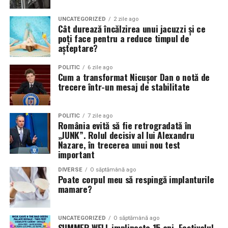
UNCATEGORIZED
2 zile ago
Cât durează încălzirea unui jacuzzi și ce
poți face pentru a reduce timpul de
așteptare?
POLITIC
6 zile ago
Cum a transformat Nicușor Dan o notă de
trecere într-un mesaj de stabilitate
POLITIC
7 zile ago
România evită să fie retrogradată în
„JUNK”. Rolul decisiv al lui Alexandru
Nazare, în trecerea unui nou test
important
DIVERSE
O săptămână ago
Poate corpul meu să respingă implanturile
mamare?
UNCATEGORIZED
O săptămână ago
SUMMER WELL implineste 15 ani. Festivalul