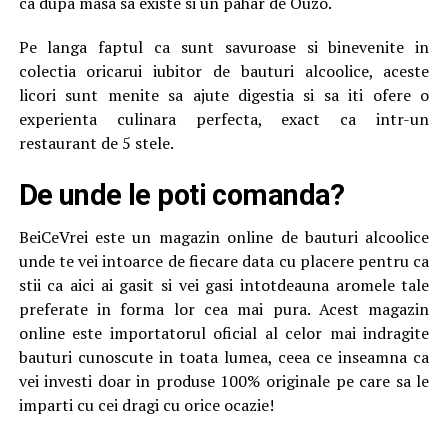
ca dupa masa sa existe si un pahar de Ouzo.
Pe langa faptul ca sunt savuroase si binevenite in
colectia oricarui iubitor de bauturi alcoolice, aceste
licori sunt menite sa ajute digestia si sa iti ofere o
experienta culinara perfecta, exact ca intr-un
restaurant de 5 stele.
De unde le poti comanda?
BeiCeVrei este un magazin online de bauturi alcoolice
unde te vei intoarce de fiecare data cu placere pentru ca
stii ca aici ai gasit si vei gasi intotdeauna aromele tale
preferate in forma lor cea mai pura. Acest magazin
online este importatorul oficial al celor mai indragite
bauturi cunoscute in toata lumea, ceea ce inseamna ca
vei investi doar in produse 100% originale pe care sa le
imparti cu cei dragi cu orice ocazie!