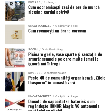
DIVERSE
7 zile ago
Cum economisești zeci de ore de muncă
alegând gardul potrivit
UNCATEGORIZED
O săptămână ago
Cum recunoști un brand coreean
SOCIAL
O săptămână ago
Picioare grele, vase sparte și senzația de
arsură: semnele pe care multe femei le
ignoră ani întregi
DIVERSE
O săptămână ago
Peste 40 de comunități organizează „Zilele
Diasporei” în această vară
UNCATEGORIZED
O săptămână ago
Dincolo de capacitatea bateriei: cum
regândește HONOR Magic V6 autonomia
unui telefon pliabil