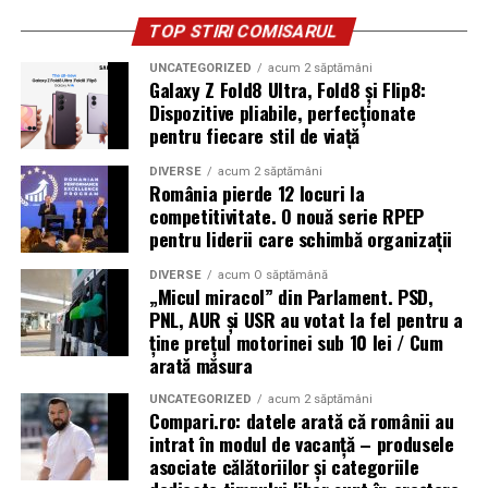
TOP STIRI COMISARUL
UNCATEGORIZED
acum 2 săptămâni
Galaxy Z Fold8 Ultra, Fold8 și Flip8:
Dispozitive pliabile, perfecționate
pentru fiecare stil de viață
DIVERSE
acum 2 săptămâni
România pierde 12 locuri la
competitivitate. O nouă serie RPEP
pentru liderii care schimbă organizații
DIVERSE
acum O săptămână
„Micul miracol” din Parlament. PSD,
PNL, AUR și USR au votat la fel pentru a
ține prețul motorinei sub 10 lei / Cum
arată măsura
UNCATEGORIZED
acum 2 săptămâni
Compari.ro: datele arată că românii au
intrat în modul de vacanță – produsele
asociate călătoriilor și categoriile