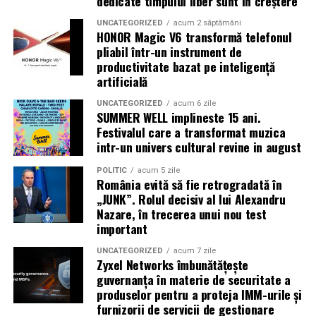
dedicate timpului liber sunt în creștere
UNCATEGORIZED
acum 2 săptămâni
HONOR Magic V6 transformă telefonul
pliabil într-un instrument de
productivitate bazat pe inteligență
artificială
UNCATEGORIZED
acum 6 zile
SUMMER WELL implineste 15 ani.
Festivalul care a transformat muzica
intr-un univers cultural revine in august
POLITIC
acum 5 zile
România evită să fie retrogradată în
„JUNK”. Rolul decisiv al lui Alexandru
Nazare, în trecerea unui nou test
important
UNCATEGORIZED
acum 7 zile
Zyxel Networks îmbunătățește
guvernanța în materie de securitate a
produselor pentru a proteja IMM-urile și
furnizorii de servicii de gestionare