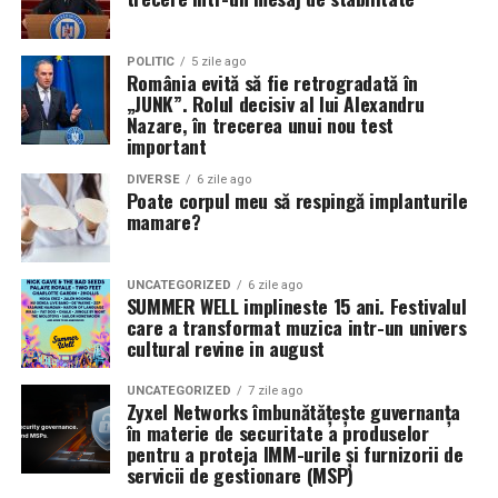
POLITIC
5 zile ago
România evită să fie retrogradată în
„JUNK”. Rolul decisiv al lui Alexandru
Nazare, în trecerea unui nou test
important
DIVERSE
6 zile ago
Poate corpul meu să respingă implanturile
mamare?
UNCATEGORIZED
6 zile ago
SUMMER WELL implineste 15 ani. Festivalul
care a transformat muzica intr-un univers
cultural revine in august
UNCATEGORIZED
7 zile ago
Zyxel Networks îmbunătățește guvernanța
în materie de securitate a produselor
pentru a proteja IMM-urile și furnizorii de
servicii de gestionare (MSP)