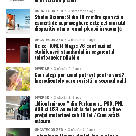
UNCATEGORIZED
O săptămână ago
Studiu Xiaomi: 9 din 10 români spun că o
cameră de supraveghere este cel mai util
dispozitiv atunci când pleacă în vacanță
UNCATEGORIZED
O săptămână ago
De ce HONOR Magic V6 continuă să
stabilească standardul în segmentul
telefoanelor pliabile
DIVERSE
O săptămână ago
Cum alegi parfumul potrivit pentru vară?
Ingredientele care rezistă în sezonul cald
DIVERSE
O săptămână ago
„Micul miracol” din Parlament. PSD, PNL,
AUR și USR au votat la fel pentru a ține
prețul motorinei sub 10 lei / Cum arată
măsura
UNCATEGORIZED
O săptămână ago
Tehnologia Dyson: aliatul tău pentru o