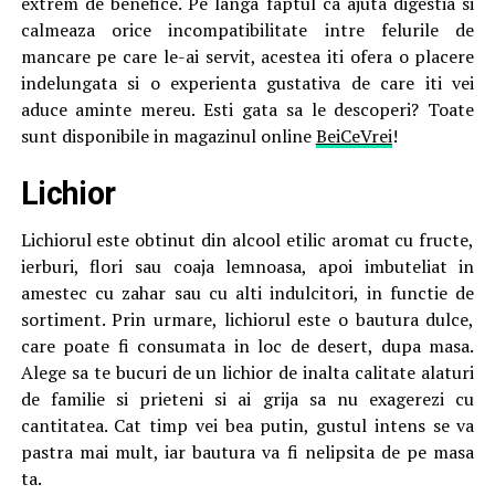
extrem de benefice. Pe langa faptul ca ajuta digestia si
calmeaza orice incompatibilitate intre felurile de
mancare pe care le-ai servit, acestea iti ofera o placere
indelungata si o experienta gustativa de care iti vei
aduce aminte mereu. Esti gata sa le descoperi? Toate
sunt disponibile in magazinul online
BeiCeVrei
!
Lichior
Lichiorul este obtinut din alcool etilic aromat cu fructe,
ierburi, flori sau coaja lemnoasa, apoi imbuteliat in
amestec cu zahar sau cu alti indulcitori, in functie de
sortiment. Prin urmare, lichiorul este o bautura dulce,
care poate fi consumata in loc de desert, dupa masa.
Alege sa te bucuri de un lichior de inalta calitate alaturi
de familie si prieteni si ai grija sa nu exagerezi cu
cantitatea. Cat timp vei bea putin, gustul intens se va
pastra mai mult, iar bautura va fi nelipsita de pe masa
ta.