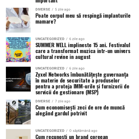
important
DIVERSE
5 zile ago
Poate corpul meu să respingă implanturile
mamare?
UNCATEGORIZED
6 zile ago
SUMMER WELL implineste 15 ani. Festivalul
care a transformat muzica intr-un univers
cultural revine in august
UNCATEGORIZED
6 zile ago
Zyxel Networks îmbunătățește guvernanța
în materie de securitate a produselor
pentru a proteja IMM-urile și furnizorii de
servicii de gestionare (MSP)
DIVERSE
7 zile ago
Cum economisești zeci de ore de muncă
alegând gardul potrivit
UNCATEGORIZED
O săptămână ago
Cum recunoști un brand coreean