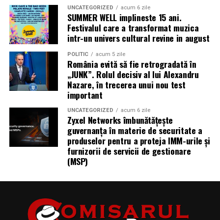
UNCATEGORIZED
acum 6 zile
SUMMER WELL implineste 15 ani.
Festivalul care a transformat muzica
intr-un univers cultural revine in august
POLITIC
acum 5 zile
România evită să fie retrogradată în
„JUNK”. Rolul decisiv al lui Alexandru
Nazare, în trecerea unui nou test
important
UNCATEGORIZED
acum 6 zile
Zyxel Networks îmbunătățește
guvernanța în materie de securitate a
produselor pentru a proteja IMM-urile și
furnizorii de servicii de gestionare
(MSP)