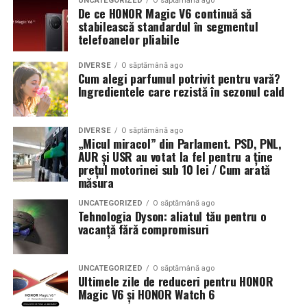
UNCATEGORIZED
O săptămână ago
De ce HONOR Magic V6 continuă să
stabilească standardul în segmentul
telefoanelor pliabile
DIVERSE
O săptămână ago
Cum alegi parfumul potrivit pentru vară?
Ingredientele care rezistă în sezonul cald
DIVERSE
O săptămână ago
„Micul miracol” din Parlament. PSD, PNL,
AUR și USR au votat la fel pentru a ține
prețul motorinei sub 10 lei / Cum arată
măsura
UNCATEGORIZED
O săptămână ago
Tehnologia Dyson: aliatul tău pentru o
vacanță fără compromisuri
UNCATEGORIZED
O săptămână ago
Ultimele zile de reduceri pentru HONOR
Magic V6 și HONOR Watch 6