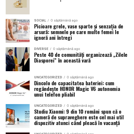
SOCIAL
O săptămână ago
Picioare grele, vase sparte și senzația de
arsură: semnele pe care multe femei le
ignoră ani întregi
DIVERSE
O săptămână ago
Peste 40 de comunități organizează „Zilele
Diasporei” în această vară
UNCATEGORIZED
O săptămână ago
Dincolo de capacitatea bateriei: cum
regândește HONOR Magic V6 autonomia
unui telefon pliabil
UNCATEGORIZED
O săptămână ago
Studiu Xiaomi: 9 din 10 români spun că o
cameră de supraveghere este cel mai util
dispozitiv atunci când pleacă în vacanță