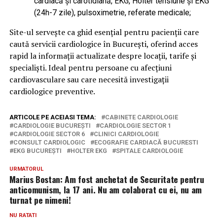
cardiacă și carotidiană, EKG, Holter tensiune și EKG
(24h-7 zile), pulsoximetrie, referate medicale;
Site-ul servește ca ghid esențial pentru pacienții care
caută servicii cardiologice în București, oferind acces
rapid la informații actualizate despre locații, tarife și
specialiști. Ideal pentru persoane cu afecțiuni
cardiovasculare sau care necesită investigații
cardiologice preventive.
ARTICOLE PE ACEIASI TEMA:
CABINETE CARDIOLOGIE
CARDIOLOGIE BUCUREȘTI
CARDIOLOGIE SECTOR 1
CARDIOLOGIE SECTOR 6
CLINICI CARDIOLOGIE
CONSULT CARDIOLOGIC
ECOGRAFIE CARDIACĂ BUCURESTI
EKG BUCUREȘTI
HOLTER EKG
SPITALE CARDIOLOGIE
URMATORUL
Marius Bostan: Am fost anchetat de Securitate pentru
anticomunism, la 17 ani. Nu am colaborat cu ei, nu am
turnat pe nimeni!
NU RATATI