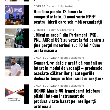
DIVERSE
acum 2 săptămâni
România pierde 12 locuri la
competitivitate. O nouă serie RPEP
pentru liderii care schimbă organizații
DIVERSE
acum O săptămână
„Micul miracol” din Parlament. PSD,
PNL, AUR și USR au votat la fel pentru a
ține prețul motorinei sub 10 lei / Cum
arată măsura
UNCATEGORIZED
acum 2 săptămâni
Compari.ro: datele arată că românii au
intrat în modul de vacanță – produsele
asociate călătoriilor și categoriile
dedicate timpului liber sunt în creștere
UNCATEGORIZED
acum 2 săptămâni
HONOR Magic V6 transformă telefonul
pliabil într-un instrument de
productivitate bazat pe inteligență
artificială