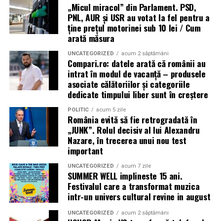
„Micul miracol” din Parlament. PSD,
PNL, AUR și USR au votat la fel pentru a
ține prețul motorinei sub 10 lei / Cum
arată măsura
UNCATEGORIZED
acum 2 săptămâni
Compari.ro: datele arată că românii au
intrat în modul de vacanță – produsele
asociate călătoriilor și categoriile
dedicate timpului liber sunt în creștere
POLITIC
acum 5 zile
România evită să fie retrogradată în
„JUNK”. Rolul decisiv al lui Alexandru
Nazare, în trecerea unui nou test
important
UNCATEGORIZED
acum 7 zile
SUMMER WELL implineste 15 ani.
Festivalul care a transformat muzica
intr-un univers cultural revine in august
UNCATEGORIZED
acum 2 săptămâni