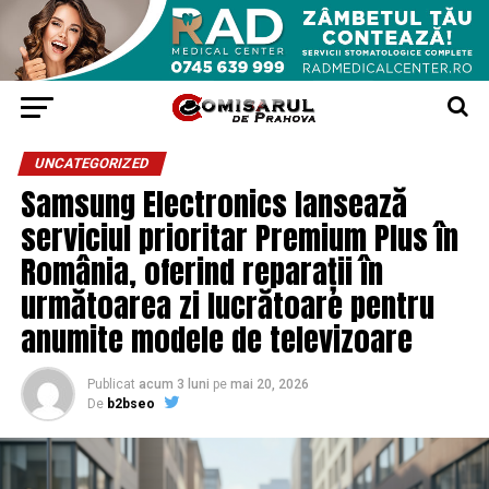
UNCATEGORIZED
Samsung Electronics lansează
serviciul prioritar Premium Plus în
România, oferind reparații în
următoarea zi lucrătoare pentru
anumite modele de televizoare
Publicat
acum 3 luni
pe
mai 20, 2026
De
b2bseo