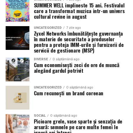
SUMMER WELL implineste 15 ani. Festivalul
care a transformat muzica intr-un univers
cultural revine in august
UNCATEGORIZED
7 zile ago
Zyxel Networks îmbunătățește guvernanța
în materie de securitate a produselor
pentru a proteja IMM-urile și furnizorii de
servicii de gestionare (MSP)
DIVERSE
O săptămână ago
Cum economisești zeci de ore de muncă
alegând gardul potrivit
UNCATEGORIZED
O săptămână ago
Cum recunoști un brand coreean
SOCIAL
O săptămână ago
Picioare grele, vase sparte și senzația de
arsură: semnele pe care multe femei le
ignoră ani întregi