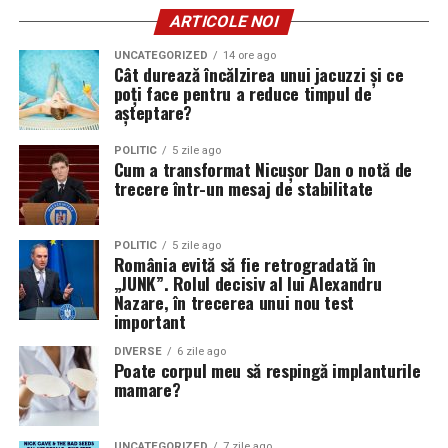
ARTICOLE NOI
UNCATEGORIZED
14 ore ago
Cât durează încălzirea unui jacuzzi și ce
poți face pentru a reduce timpul de
așteptare?
POLITIC
5 zile ago
Cum a transformat Nicușor Dan o notă de
trecere într-un mesaj de stabilitate
POLITIC
5 zile ago
România evită să fie retrogradată în
„JUNK”. Rolul decisiv al lui Alexandru
Nazare, în trecerea unui nou test
important
DIVERSE
6 zile ago
Poate corpul meu să respingă implanturile
mamare?
UNCATEGORIZED
7 zile ago