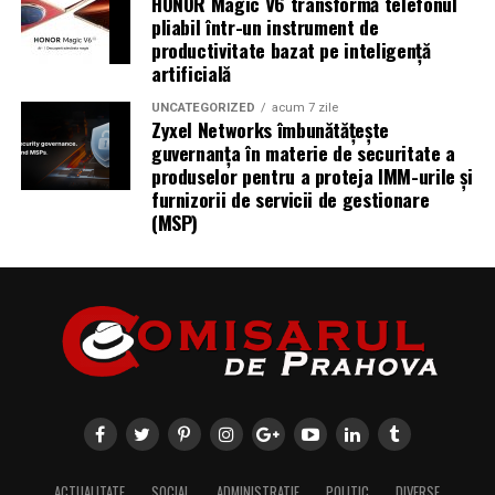
HONOR Magic V6 transformă telefonul
pliabil într-un instrument de
productivitate bazat pe inteligență
artificială
UNCATEGORIZED
acum 7 zile
Zyxel Networks îmbunătățește
guvernanța în materie de securitate a
produselor pentru a proteja IMM-urile și
furnizorii de servicii de gestionare
(MSP)
ACTUALITATE
SOCIAL
ADMINISTRATIE
POLITIC
DIVERSE