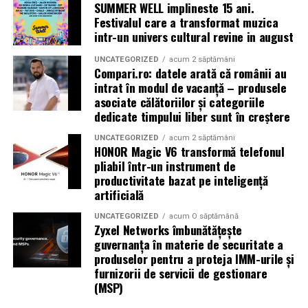
SUMMER WELL implineste 15 ani.
Festivalul care a transformat muzica
intr-un univers cultural revine in august
UNCATEGORIZED
acum 2 săptămâni
Compari.ro: datele arată că românii au
intrat în modul de vacanță – produsele
asociate călătoriilor și categoriile
dedicate timpului liber sunt în creștere
UNCATEGORIZED
acum 2 săptămâni
HONOR Magic V6 transformă telefonul
pliabil într-un instrument de
productivitate bazat pe inteligență
artificială
UNCATEGORIZED
acum O săptămână
Zyxel Networks îmbunătățește
guvernanța în materie de securitate a
produselor pentru a proteja IMM-urile și
furnizorii de servicii de gestionare
(MSP)