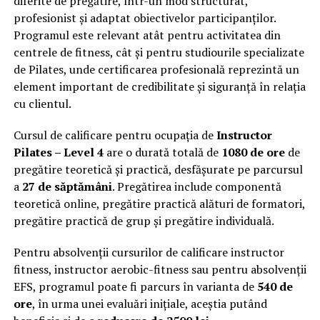
diferite de pregătire, într-un mod structurat,
profesionist și adaptat obiectivelor participanților.
Programul este relevant atât pentru activitatea din
centrele de fitness, cât și pentru studiourile specializate
de Pilates, unde certificarea profesională reprezintă un
element important de credibilitate și siguranță în relația
cu clientul.
Cursul de calificare pentru ocupația de
Instructor
Pilates – Level 4
are o durată totală de
1080 de ore
de
pregătire teoretică și practică, desfășurate pe parcursul
a
27 de săptămâni
. Pregătirea include componentă
teoretică online, pregătire practică alături de formatori,
pregătire practică de grup și pregătire individuală.
Pentru absolvenții cursurilor de calificare instructor
fitness, instructor aerobic-fitness sau pentru absolvenții
EFS, programul poate fi parcurs în varianta de
540 de
ore
, în urma unei evaluări inițiale, aceștia putând