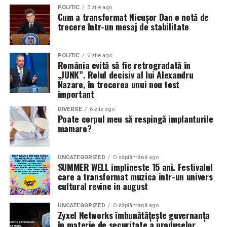
POLITIC
5 zile ago
Cum a transformat Nicușor Dan o notă de
trecere într-un mesaj de stabilitate
POLITIC
6 zile ago
România evită să fie retrogradată în
„JUNK”. Rolul decisiv al lui Alexandru
Nazare, în trecerea unui nou test
important
DIVERSE
6 zile ago
Poate corpul meu să respingă implanturile
mamare?
UNCATEGORIZED
O săptămână ago
SUMMER WELL implineste 15 ani. Festivalul
care a transformat muzica intr-un univers
cultural revine in august
UNCATEGORIZED
O săptămână ago
Zyxel Networks îmbunătățește guvernanța
în materie de securitate a produselor