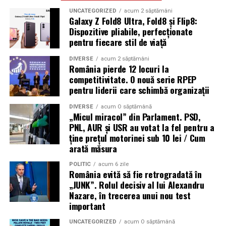
UNCATEGORIZED
acum 2 săptămâni
Galaxy Z Fold8 Ultra, Fold8 și Flip8:
Dispozitive pliabile, perfecționate
pentru fiecare stil de viață
DIVERSE
acum 2 săptămâni
România pierde 12 locuri la
competitivitate. O nouă serie RPEP
pentru liderii care schimbă organizații
DIVERSE
acum O săptămână
„Micul miracol” din Parlament. PSD,
PNL, AUR și USR au votat la fel pentru a
ține prețul motorinei sub 10 lei / Cum
arată măsura
POLITIC
acum 6 zile
România evită să fie retrogradată în
„JUNK”. Rolul decisiv al lui Alexandru
Nazare, în trecerea unui nou test
important
UNCATEGORIZED
acum O săptămână