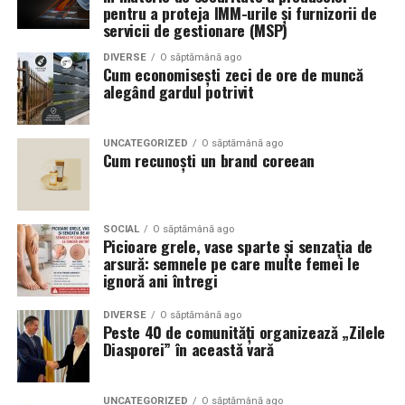
pentru a proteja IMM-urile și furnizorii de
servicii de gestionare (MSP)
DIVERSE
O săptămână ago
Cum economisești zeci de ore de muncă
alegând gardul potrivit
UNCATEGORIZED
O săptămână ago
Cum recunoști un brand coreean
SOCIAL
O săptămână ago
Picioare grele, vase sparte și senzația de
arsură: semnele pe care multe femei le
ignoră ani întregi
DIVERSE
O săptămână ago
Peste 40 de comunități organizează „Zilele
Diasporei” în această vară
UNCATEGORIZED
O săptămână ago