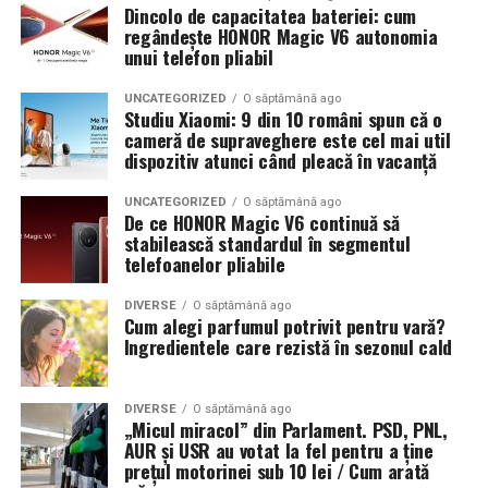
Dincolo de capacitatea bateriei: cum
regândește HONOR Magic V6 autonomia
unui telefon pliabil
UNCATEGORIZED
O săptămână ago
Studiu Xiaomi: 9 din 10 români spun că o
cameră de supraveghere este cel mai util
dispozitiv atunci când pleacă în vacanță
UNCATEGORIZED
O săptămână ago
De ce HONOR Magic V6 continuă să
stabilească standardul în segmentul
telefoanelor pliabile
DIVERSE
O săptămână ago
Cum alegi parfumul potrivit pentru vară?
Ingredientele care rezistă în sezonul cald
DIVERSE
O săptămână ago
„Micul miracol” din Parlament. PSD, PNL,
AUR și USR au votat la fel pentru a ține
prețul motorinei sub 10 lei / Cum arată