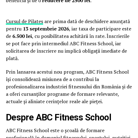
beneficia și de o
reducere de 2500 lei
.
Cursul de Pilates
are prima dată de deschidere anunțată
pentru
13 septembrie 2026
, iar taxa de participare este
de
6.500 lei
, cu posibilitatea achitării în rate. Înscrierile
se pot face prin intermediul ABC Fitness School, iar
solicitarea de înscriere nu implică obligații imediate de
plată.
Prin lansarea acestui nou program, ABC Fitness School
își consolidează misiunea de a contribui la
profesionalizarea industriei fitnessului din România și de
a oferi cursanților programe de formare relevante,
actuale și aliniate cerințelor reale ale pieței.
Despre ABC Fitness School
ABC Fitness School este o școală de formare
profesională în domeniul fitnessului, sportului, nutriției