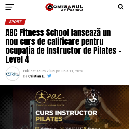
SPORT
ABC Fitness School lansează un
nou curs de calificare pentru
ocupația de Instructor de Pilates –
Level 4
Publicat
acum 2 luni
pe
iunie 11, 2026
De
Cristian E.