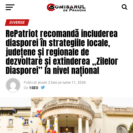
DIVERSE
RePatriot recomandă includerea
diasporei în strategiile locale,
județene și regionale de
dezvoltare și extinderea „Zilelor
Diasporei” la nivel național
Publicat
acum 2 luni
pe
iunie 11, 2026
De
1SEO