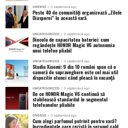
DIVERSE
O săptămână ago
Peste 40 de comunități organizează „Zilele
Diasporei” în această vară
UNCATEGORIZED
O săptămână ago
Dincolo de capacitatea bateriei: cum
regândește HONOR Magic V6 autonomia
unui telefon pliabil
UNCATEGORIZED
O săptămână ago
Studiu Xiaomi: 9 din 10 români spun că o
cameră de supraveghere este cel mai util
dispozitiv atunci când pleacă în vacanță
UNCATEGORIZED
O săptămână ago
De ce HONOR Magic V6 continuă să
stabilească standardul în segmentul
telefoanelor pliabile
DIVERSE
O săptămână ago
Cum alegi parfumul potrivit pentru vară?
Ingredientele care rezistă în sezonul cald