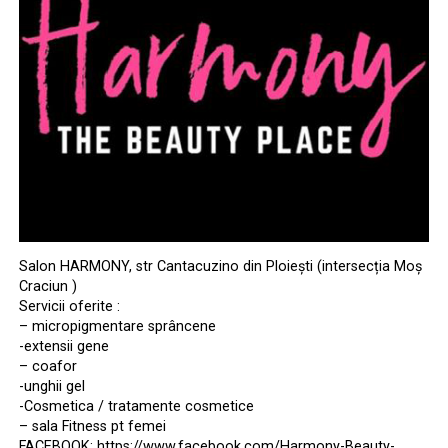
Salon HARMONY, str Cantacuzino din Ploiești (intersecția Moș
Craciun )
Servicii oferite :
– micropigmentare sprâncene
-extensii gene
– coafor
-unghii gel
-Cosmetica / tratamente cosmetice
– sala Fitness pt femei
FACEBOOK: https://www.facebook.com/Harmony-Beauty-