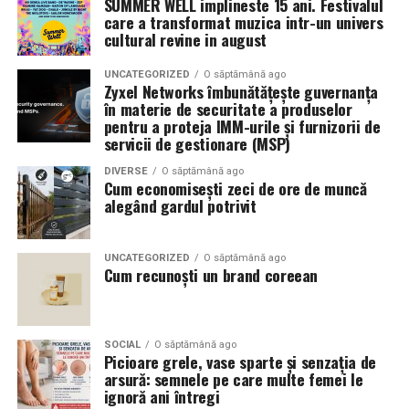
SUMMER WELL implineste 15 ani. Festivalul
care a transformat muzica intr-un univers
cultural revine in august
UNCATEGORIZED
O săptămână ago
Zyxel Networks îmbunătățește guvernanța
în materie de securitate a produselor
pentru a proteja IMM-urile și furnizorii de
servicii de gestionare (MSP)
DIVERSE
O săptămână ago
Cum economisești zeci de ore de muncă
alegând gardul potrivit
UNCATEGORIZED
O săptămână ago
Cum recunoști un brand coreean
SOCIAL
O săptămână ago
Picioare grele, vase sparte și senzația de
arsură: semnele pe care multe femei le
ignoră ani întregi