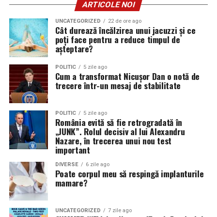
ARTICOLE NOI
UNCATEGORIZED
22 de ore ago
Cât durează încălzirea unui jacuzzi și ce
poți face pentru a reduce timpul de
așteptare?
POLITIC
5 zile ago
Cum a transformat Nicușor Dan o notă de
trecere într-un mesaj de stabilitate
POLITIC
5 zile ago
România evită să fie retrogradată în
„JUNK”. Rolul decisiv al lui Alexandru
Nazare, în trecerea unui nou test
important
DIVERSE
6 zile ago
Poate corpul meu să respingă implanturile
mamare?
UNCATEGORIZED
7 zile ago