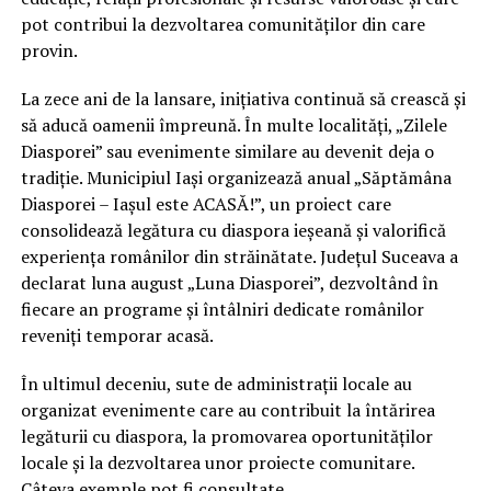
pot contribui la dezvoltarea comunităților din care
provin.
La zece ani de la lansare, inițiativa continuă să crească și
să aducă oamenii împreună. În multe localități, „Zilele
Diasporei” sau evenimente similare au devenit deja o
tradiție. Municipiul Iași organizează anual „Săptămâna
Diasporei – Iașul este ACASĂ!”, un proiect care
consolidează legătura cu diaspora ieșeană și valorifică
experiența românilor din străinătate. Județul Suceava a
declarat luna august „Luna Diasporei”, dezvoltând în
fiecare an programe și întâlniri dedicate românilor
reveniți temporar acasă.
În ultimul deceniu, sute de administrații locale au
organizat evenimente care au contribuit la întărirea
legăturii cu diaspora, la promovarea oportunităților
locale și la dezvoltarea unor proiecte comunitare.
Câteva exemple pot fi consultate