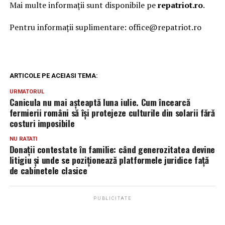
Mai multe informații sunt disponibile pe
repatriot.ro
.
Pentru informații suplimentare: office@repatriot.ro
ARTICOLE PE ACEIASI TEMA:
URMATORUL
Canicula nu mai așteaptă luna iulie. Cum încearcă
fermierii români să își protejeze culturile din solarii fără
costuri imposibile
NU RATATI
Donații contestate în familie: când generozitatea devine
litigiu și unde se poziționează platformele juridice față
de cabinetele clasice
PUBLICITATE