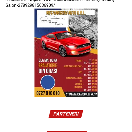
Salon-278929815636909/
PARTENERI