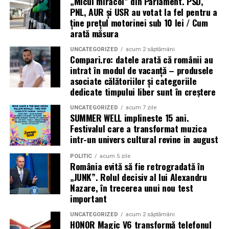
„Micul miracol” din Parlament. PSD,
PNL, AUR și USR au votat la fel pentru a
ține prețul motorinei sub 10 lei / Cum
arată măsura
UNCATEGORIZED
acum 2 săptămâni
Compari.ro: datele arată că românii au
intrat în modul de vacanță – produsele
asociate călătoriilor și categoriile
dedicate timpului liber sunt în creștere
UNCATEGORIZED
acum 7 zile
SUMMER WELL implineste 15 ani.
Festivalul care a transformat muzica
intr-un univers cultural revine in august
POLITIC
acum 5 zile
România evită să fie retrogradată în
„JUNK”. Rolul decisiv al lui Alexandru
Nazare, în trecerea unui nou test
important
UNCATEGORIZED
acum 2 săptămâni
HONOR Magic V6 transformă telefonul