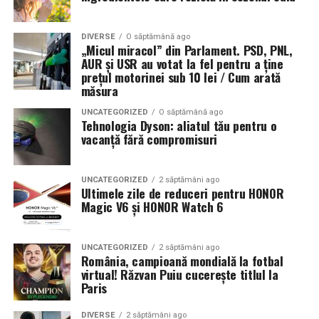
DIVERSE
O săptămână ago
„Micul miracol” din Parlament. PSD, PNL,
AUR și USR au votat la fel pentru a ține
prețul motorinei sub 10 lei / Cum arată
măsura
UNCATEGORIZED
O săptămână ago
Tehnologia Dyson: aliatul tău pentru o
vacanță fără compromisuri
UNCATEGORIZED
2 săptămâni ago
Ultimele zile de reduceri pentru HONOR
Magic V6 și HONOR Watch 6
UNCATEGORIZED
2 săptămâni ago
România, campioană mondială la fotbal
virtual! Răzvan Puiu cucerește titlul la
Paris
DIVERSE
2 săptămâni ago