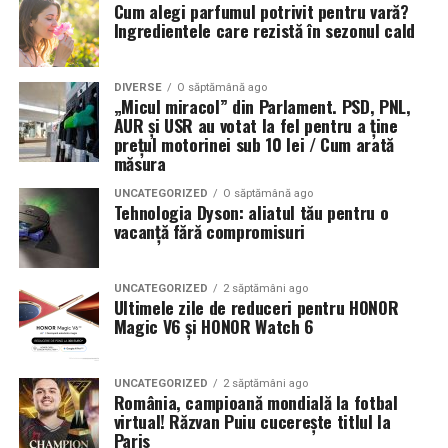
Cum alegi parfumul potrivit pentru vară?
Ingredientele care rezistă în sezonul cald
DIVERSE
O săptămână ago
„Micul miracol” din Parlament. PSD, PNL,
AUR și USR au votat la fel pentru a ține
prețul motorinei sub 10 lei / Cum arată
măsura
UNCATEGORIZED
O săptămână ago
Tehnologia Dyson: aliatul tău pentru o
vacanță fără compromisuri
UNCATEGORIZED
2 săptămâni ago
Ultimele zile de reduceri pentru HONOR
Magic V6 și HONOR Watch 6
UNCATEGORIZED
2 săptămâni ago
România, campioană mondială la fotbal
virtual! Răzvan Puiu cucerește titlul la
Paris