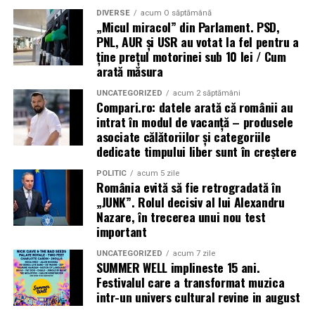
DIVERSE
acum O săptămână
„Micul miracol” din Parlament. PSD,
PNL, AUR și USR au votat la fel pentru a
ține prețul motorinei sub 10 lei / Cum
arată măsura
UNCATEGORIZED
acum 2 săptămâni
Compari.ro: datele arată că românii au
intrat în modul de vacanță – produsele
asociate călătoriilor și categoriile
dedicate timpului liber sunt în creștere
POLITIC
acum 5 zile
România evită să fie retrogradată în
„JUNK”. Rolul decisiv al lui Alexandru
Nazare, în trecerea unui nou test
important
UNCATEGORIZED
acum 7 zile
SUMMER WELL implineste 15 ani.
Festivalul care a transformat muzica
intr-un univers cultural revine in august