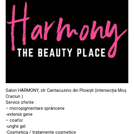
Salon HARMONY, str Cantacuzino din Ploiești (intersecția Moș
Craciun )
Servicii oferite :
– micropigmentare sprâncene
-extensii gene
– coafor
-unghii gel
-Cosmetica / tratamente cosmetice