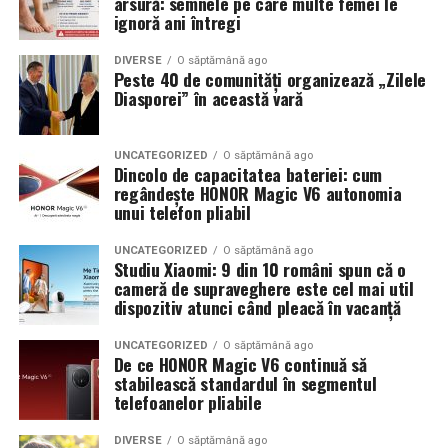
arsură: semnele pe care multe femei le
ignoră ani întregi
DIVERSE
O săptămână ago
Peste 40 de comunități organizează „Zilele
Diasporei” în această vară
UNCATEGORIZED
O săptămână ago
Dincolo de capacitatea bateriei: cum
regândește HONOR Magic V6 autonomia
unui telefon pliabil
UNCATEGORIZED
O săptămână ago
Studiu Xiaomi: 9 din 10 români spun că o
cameră de supraveghere este cel mai util
dispozitiv atunci când pleacă în vacanță
UNCATEGORIZED
O săptămână ago
De ce HONOR Magic V6 continuă să
stabilească standardul în segmentul
telefoanelor pliabile
DIVERSE
O săptămână ago