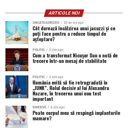
ARTICOLE NOI
UNCATEGORIZED
20 de ore ago
Cât durează încălzirea unui jacuzzi și ce
poți face pentru a reduce timpul de
așteptare?
POLITIC
5 zile ago
Cum a transformat Nicușor Dan o notă de
trecere într-un mesaj de stabilitate
POLITIC
5 zile ago
România evită să fie retrogradată în
„JUNK”. Rolul decisiv al lui Alexandru
Nazare, în trecerea unui nou test
important
DIVERSE
6 zile ago
Poate corpul meu să respingă implanturile
mamare?