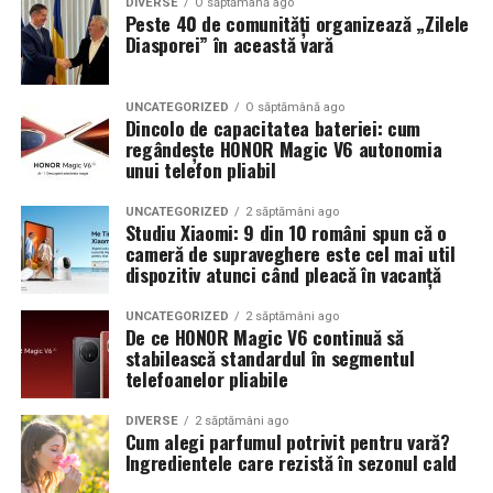
DIVERSE
O săptămână ago
Peste 40 de comunități organizează „Zilele
Diasporei” în această vară
UNCATEGORIZED
O săptămână ago
Dincolo de capacitatea bateriei: cum
regândește HONOR Magic V6 autonomia
unui telefon pliabil
UNCATEGORIZED
2 săptămâni ago
Studiu Xiaomi: 9 din 10 români spun că o
cameră de supraveghere este cel mai util
dispozitiv atunci când pleacă în vacanță
UNCATEGORIZED
2 săptămâni ago
De ce HONOR Magic V6 continuă să
stabilească standardul în segmentul
telefoanelor pliabile
DIVERSE
2 săptămâni ago
Cum alegi parfumul potrivit pentru vară?
Ingredientele care rezistă în sezonul cald