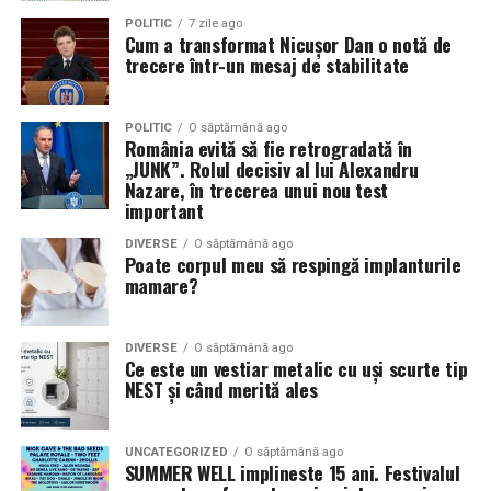
POLITIC
7 zile ago
Cum a transformat Nicușor Dan o notă de
trecere într-un mesaj de stabilitate
POLITIC
O săptămână ago
România evită să fie retrogradată în
„JUNK”. Rolul decisiv al lui Alexandru
Nazare, în trecerea unui nou test
important
DIVERSE
O săptămână ago
Poate corpul meu să respingă implanturile
mamare?
DIVERSE
O săptămână ago
Ce este un vestiar metalic cu uși scurte tip
NEST și când merită ales
UNCATEGORIZED
O săptămână ago
SUMMER WELL implineste 15 ani. Festivalul