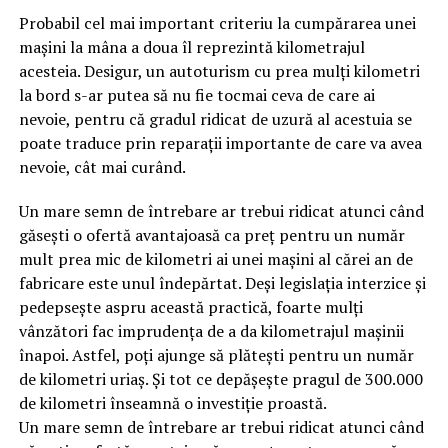
Probabil cel mai important criteriu la cumpărarea unei
mașini la mâna a doua îl reprezintă kilometrajul
acesteia. Desigur, un autoturism cu prea mulți kilometri
la bord s-ar putea să nu fie tocmai ceva de care ai
nevoie, pentru că gradul ridicat de uzură al acestuia se
poate traduce prin reparații importante de care va avea
nevoie, cât mai curând.
Un mare semn de întrebare ar trebui ridicat atunci când
găsești o ofertă avantajoasă ca preț pentru un număr
mult prea mic de kilometri ai unei mașini al cărei an de
fabricare este unul îndepărtat. Deși legislația interzice și
pedepsește aspru această practică, foarte mulți
vânzători fac imprudența de a da kilometrajul mașinii
înapoi. Astfel, poți ajunge să plătești pentru un număr
de kilometri uriaș. Și tot ce depășește pragul de 300.000
de kilometri înseamnă o investiție proastă.
Un mare semn de întrebare ar trebui ridicat atunci când