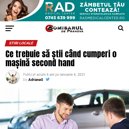
STIRI LOCALE
Ce trebuie să știi când cumperi o
mașină second hand
Publicat
acum 6 ani
pe
ianuarie 4, 2021
De
AdrianaG