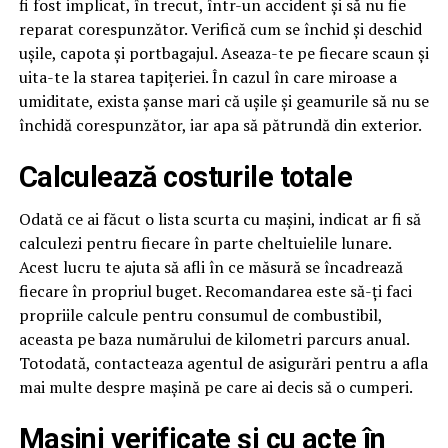
fi fost implicat, în trecut, într-un accident și să nu fie
reparat corespunzător. Verifică cum se închid și deschid
ușile, capota și portbagajul. Aseaza-te pe fiecare scaun și
uita-te la starea tapițeriei. În cazul în care miroase a
umiditate, exista șanse mari că ușile și geamurile să nu se
închidă corespunzător, iar apa să pătrundă din exterior.
Calculează costurile totale
Odată ce ai făcut o lista scurta cu mașini, indicat ar fi să
calculezi pentru fiecare în parte cheltuielile lunare.
Acest lucru te ajuta să afli în ce măsură se încadrează
fiecare în propriul buget. Recomandarea este să-ți faci
propriile calcule pentru consumul de combustibil,
aceasta pe baza numărului de kilometri parcurs anual.
Totodată, contacteaza agentul de asigurări pentru a afla
mai multe despre mașină pe care ai decis să o cumperi.
Mașini verificate și cu acte în