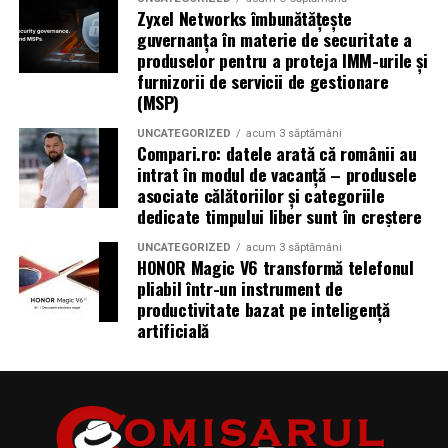
Zyxel Networks îmbunătățește
guvernanța în materie de securitate a
produselor pentru a proteja IMM-urile și
furnizorii de servicii de gestionare
(MSP)
UNCATEGORIZED
acum 3 săptămâni
Compari.ro: datele arată că românii au
intrat în modul de vacanță – produsele
asociate călătoriilor și categoriile
dedicate timpului liber sunt în creștere
UNCATEGORIZED
acum 3 săptămâni
HONOR Magic V6 transformă telefonul
pliabil într-un instrument de
productivitate bazat pe inteligență
artificială