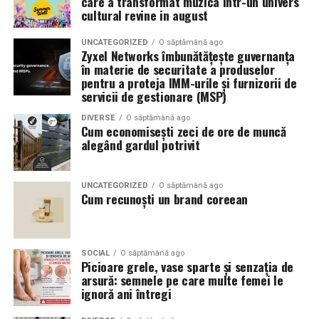
care a transformat muzica intr-un univers
cultural revine in august
UNCATEGORIZED
O săptămână ago
Zyxel Networks îmbunătățește guvernanța
în materie de securitate a produselor
pentru a proteja IMM-urile și furnizorii de
servicii de gestionare (MSP)
DIVERSE
O săptămână ago
Cum economisești zeci de ore de muncă
alegând gardul potrivit
UNCATEGORIZED
O săptămână ago
Cum recunoști un brand coreean
SOCIAL
O săptămână ago
Picioare grele, vase sparte și senzația de
arsură: semnele pe care multe femei le
ignoră ani întregi