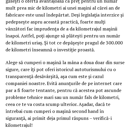
găsești o ofertă avantajoasă ca preț pentru un număr
mult prea mic de kilometri ai unei mașini al cărei an de
fabricare este unul îndepărtat. Deși legislația interzice și
pedepsește aspru această practică, foarte mulți
vânzători fac imprudența de a da kilometrajul mașinii
înapoi. Astfel, poți ajunge să plătești pentru un număr
de kilometri uriaș. Și tot ce depășește pragul de 300.000
de kilometri înseamnă o investiție proastă.
Alege să cumperi o mașină la mâna a doua doar din surse
sigure, care îți pot oferi istoricul autoturismului cu o
transparență desăvârșită, așa cum este și cazul
companiei noastre. Evită anunțurile de pe internet care
par a fi foarte tentante, pentru că acestea pot ascunde
probleme tehnice mari sau un număr fals de kilometri,
ceea ce te va costa scump ulterior. Așadar, dacă te
întrebai cum cumperi o mașină second hand în
siguranță, ai primit deja primul răspuns – verifică-i
kilometrajul!