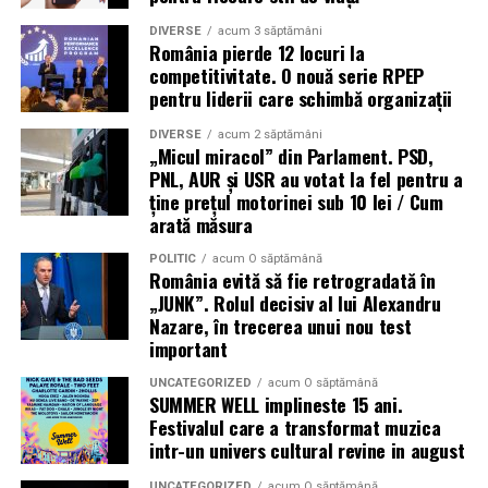
DIVERSE
acum 3 săptămâni
România pierde 12 locuri la
competitivitate. O nouă serie RPEP
pentru liderii care schimbă organizații
DIVERSE
acum 2 săptămâni
„Micul miracol” din Parlament. PSD,
PNL, AUR și USR au votat la fel pentru a
ține prețul motorinei sub 10 lei / Cum
arată măsura
POLITIC
acum O săptămână
România evită să fie retrogradată în
„JUNK”. Rolul decisiv al lui Alexandru
Nazare, în trecerea unui nou test
important
UNCATEGORIZED
acum O săptămână
SUMMER WELL implineste 15 ani.
Festivalul care a transformat muzica
intr-un univers cultural revine in august
UNCATEGORIZED
acum O săptămână