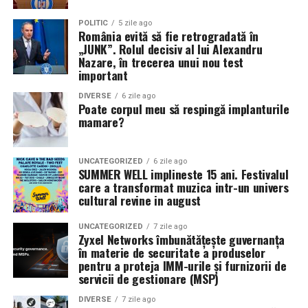
POLITIC
5 zile ago
România evită să fie retrogradată în
„JUNK”. Rolul decisiv al lui Alexandru
Nazare, în trecerea unui nou test
important
DIVERSE
6 zile ago
Poate corpul meu să respingă implanturile
mamare?
UNCATEGORIZED
6 zile ago
SUMMER WELL implineste 15 ani. Festivalul
care a transformat muzica intr-un univers
cultural revine in august
UNCATEGORIZED
7 zile ago
Zyxel Networks îmbunătățește guvernanța
în materie de securitate a produselor
pentru a proteja IMM-urile și furnizorii de
servicii de gestionare (MSP)
DIVERSE
7 zile ago