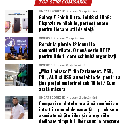
TOP STIRI COMISARUL
UNCATEGORIZED
acum 2 săptămâni
Galaxy Z Fold8 Ultra, Fold8 și Flip8:
Dispozitive pliabile, perfecționate
pentru fiecare stil de viață
DIVERSE
acum 2 săptămâni
România pierde 12 locuri la
competitivitate. O nouă serie RPEP
pentru liderii care schimbă organizații
DIVERSE
acum O săptămână
„Micul miracol” din Parlament. PSD,
PNL, AUR și USR au votat la fel pentru a
ține prețul motorinei sub 10 lei / Cum
arată măsura
UNCATEGORIZED
acum 2 săptămâni
Compari.ro: datele arată că românii au
intrat în modul de vacanță – produsele
asociate călătoriilor și categoriile
dedicate timpului liber sunt în creștere