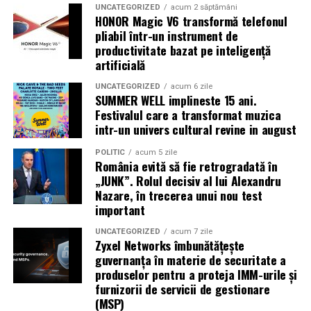
UNCATEGORIZED
acum 2 săptămâni
HONOR Magic V6 transformă telefonul
pliabil într-un instrument de
productivitate bazat pe inteligență
artificială
UNCATEGORIZED
acum 6 zile
SUMMER WELL implineste 15 ani.
Festivalul care a transformat muzica
intr-un univers cultural revine in august
POLITIC
acum 5 zile
România evită să fie retrogradată în
„JUNK”. Rolul decisiv al lui Alexandru
Nazare, în trecerea unui nou test
important
UNCATEGORIZED
acum 7 zile
Zyxel Networks îmbunătățește
guvernanța în materie de securitate a
produselor pentru a proteja IMM-urile și
furnizorii de servicii de gestionare
(MSP)