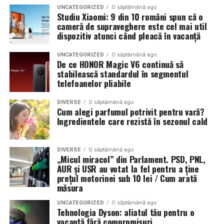
UNCATEGORIZED
O săptămână ago
Studiu Xiaomi: 9 din 10 români spun că o
cameră de supraveghere este cel mai util
dispozitiv atunci când pleacă în vacanță
UNCATEGORIZED
O săptămână ago
De ce HONOR Magic V6 continuă să
stabilească standardul în segmentul
telefoanelor pliabile
DIVERSE
O săptămână ago
Cum alegi parfumul potrivit pentru vară?
Ingredientele care rezistă în sezonul cald
DIVERSE
O săptămână ago
„Micul miracol” din Parlament. PSD, PNL,
AUR și USR au votat la fel pentru a ține
prețul motorinei sub 10 lei / Cum arată
măsura
UNCATEGORIZED
O săptămână ago
Tehnologia Dyson: aliatul tău pentru o
vacanță fără compromisuri